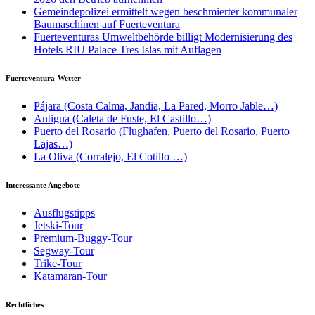
Gemeindepolizei ermittelt wegen beschmierter kommunaler
Baumaschinen auf Fuerteventura
Fuerteventuras Umweltbehörde billigt Modernisierung des
Hotels RIU Palace Tres Islas mit Auflagen
Fuerteventura-Wetter
Pájara (Costa Calma, Jandia, La Pared, Morro Jable…)
Antigua (Caleta de Fuste, El Castillo…)
Puerto del Rosario (Flughafen, Puerto del Rosario, Puerto
Lajas…)
La Oliva (Corralejo, El Cotillo …)
Interessante Angebote
Ausflugstipps
Jetski-Tour
Premium-Buggy-Tour
Segway-Tour
Trike-Tour
Katamaran-Tour
Rechtliches