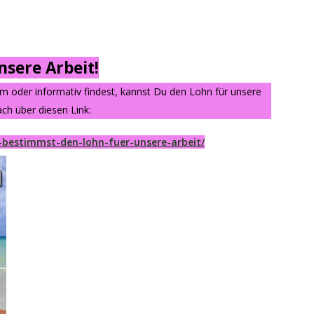
sere Arbeit!
am oder informativ findest, kannst Du den Lohn für unsere
ch über diesen Link:
-bestimmst-den-lohn-fuer-unsere-arbeit/