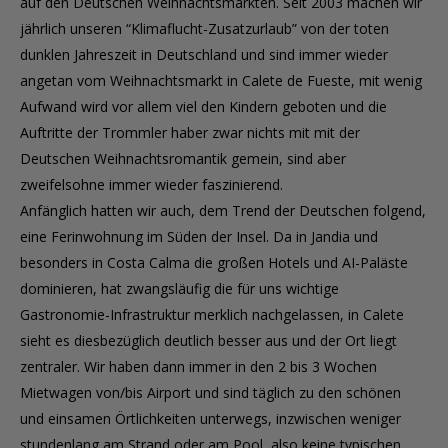
auf den Deutschen Weihnachtsmärkten. Seit 2003 machen wir
jährlich unseren “Klimaflucht-Zusatzurlaub” von der toten
dunklen Jahreszeit in Deutschland und sind immer wieder
angetan vom Weihnachtsmarkt in Calete de Fueste, mit wenig
Aufwand wird vor allem viel den Kindern geboten und die
Auftritte der Trommler haber zwar nichts mit mit der
Deutschen Weihnachtsromantik gemein, sind aber
zweifelsohne immer wieder faszinierend.
Anfänglich hatten wir auch, dem Trend der Deutschen folgend,
eine Ferinwohnung im Süden der Insel. Da in Jandia und
besonders in Costa Calma die großen Hotels und AI-Paläste
dominieren, hat zwangsläufig die für uns wichtige
Gastronomie-Infrastruktur merklich nachgelassen, in Calete
sieht es diesbezüglich deutlich besser aus und der Ort liegt
zentraler. Wir haben dann immer in den 2 bis 3 Wochen
Mietwagen von/bis Airport und sind täglich zu den schönen
und einsamen Örtlichkeiten unterwegs, inzwischen weniger
stundenlang am Strand oder am Pool, also keine typischen