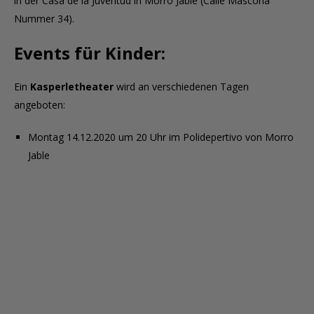
in der Casa de la Juventud in Morro Jable (Calle Mascona
Nummer 34).
Events für Kinder:
Ein
Kasperletheater
wird an verschiedenen Tagen
angeboten:
Montag 14.12.2020 um 20 Uhr im Polidepertivo von Morro
Jable