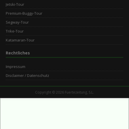
Jetski-Tour
Premium-Buggy-Tour
Segway-Tour
Trike-Tour
Katamaran-Tour
Rechtliches
Impressum
Disclaimer / Datenschutz
Copyright © 2026 Fuertezeitung, S.L.