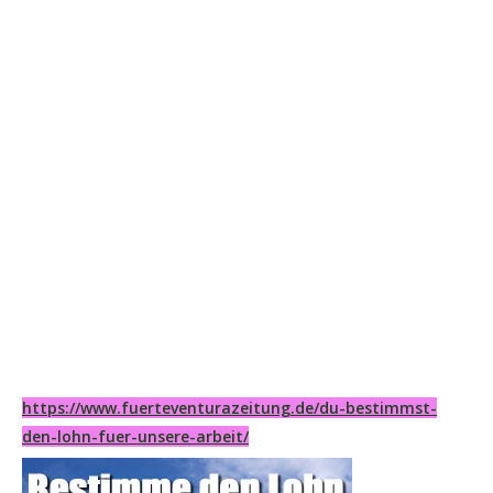
https://www.fuerteventurazeitung.de/du-bestimmst-
den-lohn-fuer-unsere-arbeit/