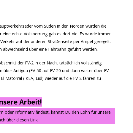
Hauptverkehrsader vom Süden in den Norden wurden die
r eine echte Vollsperrung gab es dort nie. Es wurde immer
r Verkehr auf der anderen Straßenseite per Ampel geregelt.
en abwechselnd über eine Fahrbahn geführt werden.
schnitt der FV-2 in der Nacht tatsächlich vollständig
über Antigua (FV-50 auf FV-20 und dann weiter über FV-
 Matorral (IKEA, Lidl) wieder auf die FV-2 fahren zu
sere Arbeit!
am oder informativ findest, kannst Du den Lohn für unsere
ch über diesen Link: