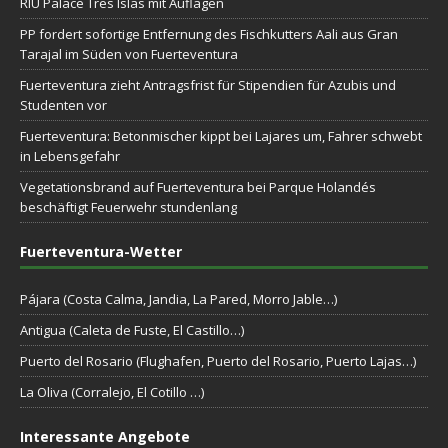
RIU Palace Tres Islas mit Auflagen
PP fordert sofortige Entfernung des Fischkutters Aali aus Gran
Tarajal im Süden von Fuerteventura
Fuerteventura zieht Antragsfrist für Stipendien für Azubis und
Studenten vor
Fuerteventura: Betonmischer kippt bei Lajares um, Fahrer schwebt
in Lebensgefahr
Vegetationsbrand auf Fuerteventura bei Parque Holandés
beschäftigt Feuerwehr stundenlang
Fuerteventura-Wetter
Pájara (Costa Calma, Jandia, La Pared, Morro Jable…)
Antigua (Caleta de Fuste, El Castillo…)
Puerto del Rosario (Flughafen, Puerto del Rosario, Puerto Lajas…)
La Oliva (Corralejo, El Cotillo …)
Interessante Angebote