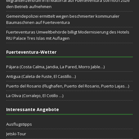
Migrantenzentrum in El Matorral auf Fuerteventura soll noch 2026
den Betrieb aufnehmen
Gemeindepolizei ermittelt wegen beschmierter kommunaler
Baumaschinen auf Fuerteventura
Fuerteventuras Umweltbehörde billigt Modernisierung des Hotels
RIU Palace Tres Islas mit Auflagen
Fuerteventura-Wetter
Pájara (Costa Calma, Jandia, La Pared, Morro Jable…)
Antigua (Caleta de Fuste, El Castillo…)
Puerto del Rosario (Flughafen, Puerto del Rosario, Puerto Lajas…)
La Oliva (Corralejo, El Cotillo …)
Interessante Angebote
Ausflugstipps
Jetski-Tour