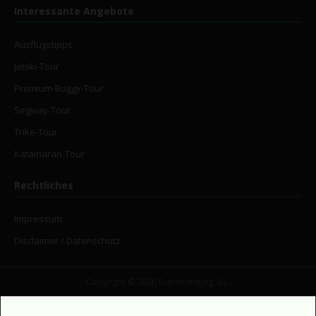
Interessante Angebote
Ausflugstipps
Jetski-Tour
Premium-Buggy-Tour
Segway-Tour
Trike-Tour
Katamaran-Tour
Rechtliches
Impressum
Disclaimer / Datenschutz
Copyright © 2026 Fuertezeitung, S.L.