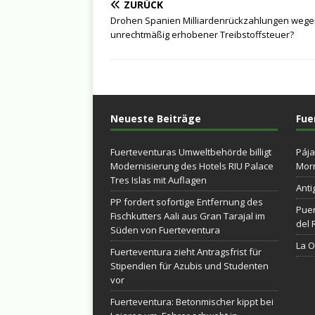
ZURÜCK
Drohen Spanien Milliardenrückzahlungen weg
unrechtmäßig erhobener Treibstoffsteuer?
Neueste Beiträge
Fue
Fuerteventuras Umweltbehörde billigt
Pája
Modernisierung des Hotels RIU Palace
Morr
Tres Islas mit Auflagen
Anti
PP fordert sofortige Entfernung des
Puer
Fischkutters Aali aus Gran Tarajal im
del 
Süden von Fuerteventura
La Ol
Fuerteventura zieht Antragsfrist für
Stipendien für Azubis und Studenten
vor
Fuerteventura: Betonmischer kippt bei