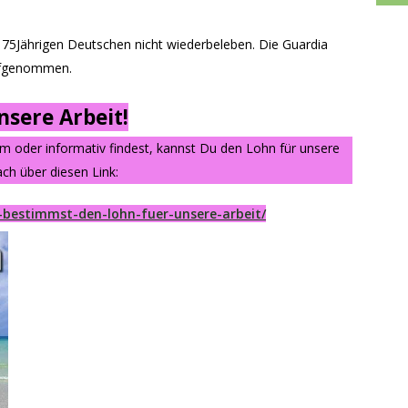
n 75Jährigen Deutschen nicht wiederbeleben. Die Guardia
aufgenommen.
sere Arbeit!
am oder informativ findest, kannst Du den Lohn für unsere
ch über diesen Link:
-bestimmst-den-lohn-fuer-unsere-arbeit/