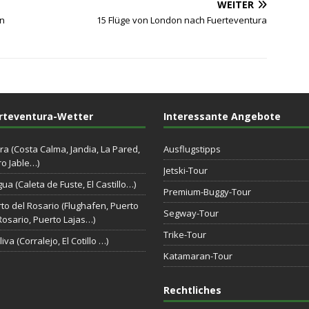
WEITER
en
15 Flüge von London nach Fuerteventura
rteventura-Wetter
Interessante Angebote
ra (Costa Calma, Jandia, La Pared,
Ausflugstipps
o Jable…)
Jetski-Tour
gua (Caleta de Fuste, El Castillo…)
Premium-Buggy-Tour
to del Rosario (Flughafen, Puerto
Segway-Tour
Rosario, Puerto Lajas…)
Trike-Tour
iva (Corralejo, El Cotillo …)
Katamaran-Tour
Rechtliches