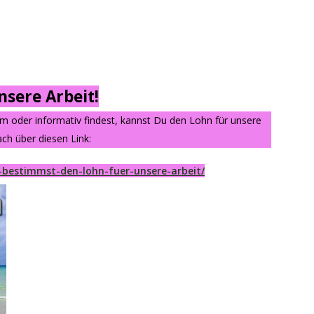
sere Arbeit!
am oder informativ findest, kannst Du den Lohn für unsere
ch über diesen Link:
-bestimmst-den-lohn-fuer-unsere-arbeit/