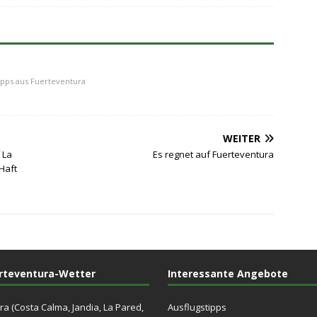
ipps aus Fuerteventura
WEITER
 La
Es regnet auf Fuerteventura
Haft
rteventura-Wetter
Interessante Angebote
ra (Costa Calma, Jandia, La Pared,
Ausflugstipps