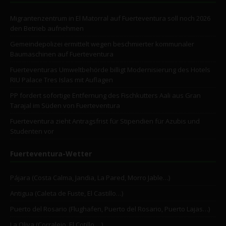
Migrantenzentrum in El Matorral auf Fuerteventura soll noch 2026
den Betrieb aufnehmen
Gemeindepolizei ermittelt wegen beschmierter kommunaler
Baumaschinen auf Fuerteventura
Fuerteventuras Umweltbehörde billigt Modernisierung des Hotels
RIU Palace Tres Islas mit Auflagen
PP fordert sofortige Entfernung des Fischkutters Aali aus Gran
Tarajal im Süden von Fuerteventura
Fuerteventura zieht Antragsfrist für Stipendien für Azubis und
Studenten vor
Fuerteventura-Wetter
Pájara (Costa Calma, Jandia, La Pared, Morro Jable…)
Antigua (Caleta de Fuste, El Castillo…)
Puerto del Rosario (Flughafen, Puerto del Rosario, Puerto Lajas…)
La Oliva (Corralejo, El Cotillo …)