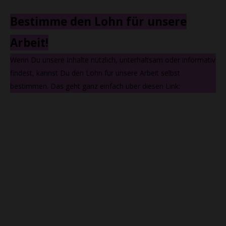
Bestimme den Lohn für unsere
Arbeit!
Wenn Du unsere Inhalte nützlich, unterhaltsam oder informativ
findest, kannst Du den Lohn für unsere Arbeit selbst
bestimmen. Das geht ganz einfach über diesen Link: