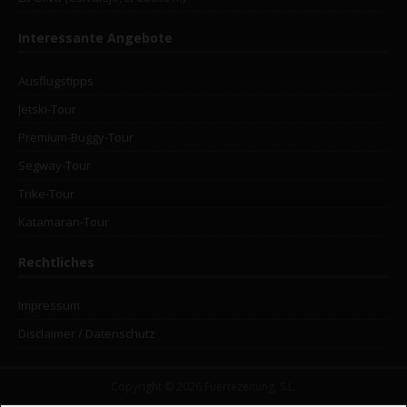
Interessante Angebote
Ausflugstipps
Jetski-Tour
Premium-Buggy-Tour
Segway-Tour
Trike-Tour
Katamaran-Tour
Rechtliches
Impressum
Disclaimer / Datenschutz
Copyright © 2026 Fuertezeitung, S.L.