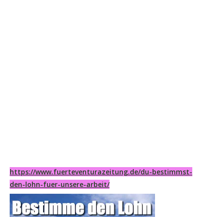
https://www.fuerteventurazeitung.de/du-bestimmst-
den-lohn-fuer-unsere-arbeit/