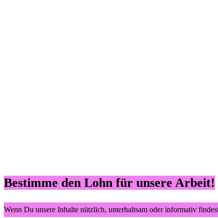
Bestimme den Lohn für unsere Arbeit!
Wenn Du unsere Inhalte nützlich, unterhaltsam oder informativ findes