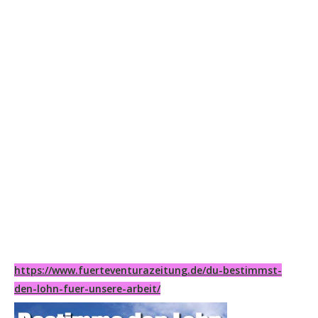
https://www.fuerteventurazeitung.de/du-bestimmst-
den-lohn-fuer-unsere-arbeit/