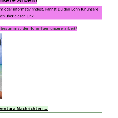
sere Arbeit!
am oder informativ findest, kannst Du den Lohn für unsere
ch über diesen Link:
-bestimmst-den-lohn-fuer-unsere-arbeit/
ventura Nachrichten