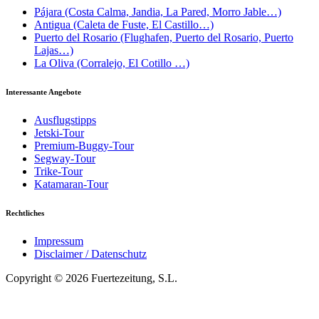
Pájara (Costa Calma, Jandia, La Pared, Morro Jable…)
Antigua (Caleta de Fuste, El Castillo…)
Puerto del Rosario (Flughafen, Puerto del Rosario, Puerto
Lajas…)
La Oliva (Corralejo, El Cotillo …)
Interessante Angebote
Ausflugstipps
Jetski-Tour
Premium-Buggy-Tour
Segway-Tour
Trike-Tour
Katamaran-Tour
Rechtliches
Impressum
Disclaimer / Datenschutz
Copyright © 2026 Fuertezeitung, S.L.