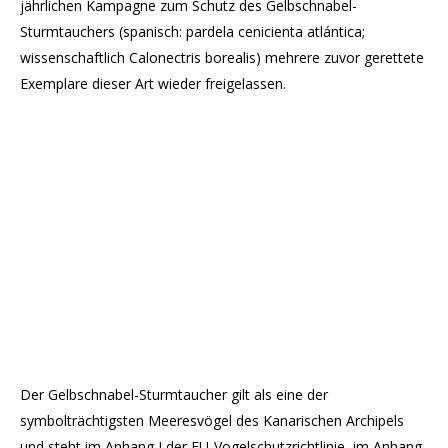
jährlichen Kampagne zum Schutz des Gelbschnabel-
Sturmtauchers (spanisch: pardela cenicienta atlántica;
wissenschaftlich Calonectris borealis) mehrere zuvor gerettete
Exemplare dieser Art wieder freigelassen.
Der Gelbschnabel-Sturmtaucher gilt als eine der
symbolträchtigsten Meeresvögel des Kanarischen Archipels
und steht im Anhang I der EU-Vogelschutzrichtlinie, im Anhang