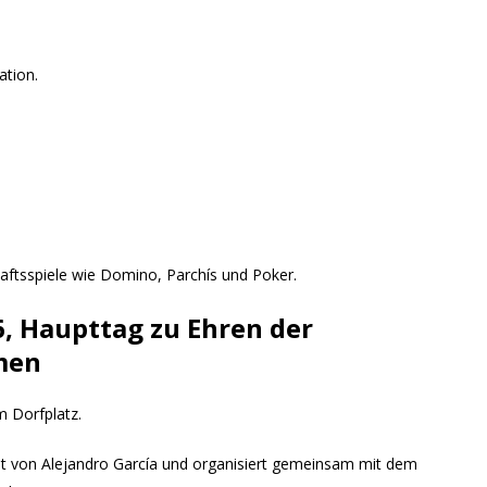
ation.
haftsspiele wie Domino, Parchís und Poker.
6, Haupttag zu Ehren der
men
m Dorfplatz.
itet von Alejandro García und organisiert gemeinsam mit dem