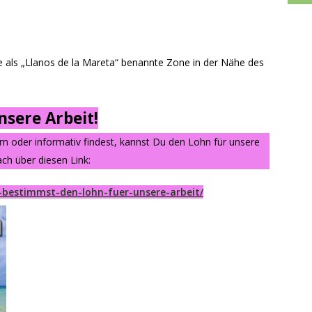
ie als „Llanos de la Mareta“ benannte Zone in der Nähe des
sere Arbeit!
am oder informativ findest, kannst Du den Lohn für unsere
ch über diesen Link:
-bestimmst-den-lohn-fuer-unsere-arbeit/