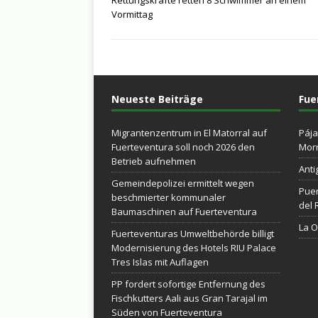
Vormittag
Neueste Beiträge
Fue
Migrantenzentrum in El Matorral auf
Pája
Fuerteventura soll noch 2026 den
Morr
Betrieb aufnehmen
Anti
Gemeindepolizei ermittelt wegen
Puer
beschmierter kommunaler
del 
Baumaschinen auf Fuerteventura
La Ol
Fuerteventuras Umweltbehörde billigt
Modernisierung des Hotels RIU Palace
Tres Islas mit Auflagen
PP fordert sofortige Entfernung des
Fischkutters Aali aus Gran Tarajal im
Süden von Fuerteventura