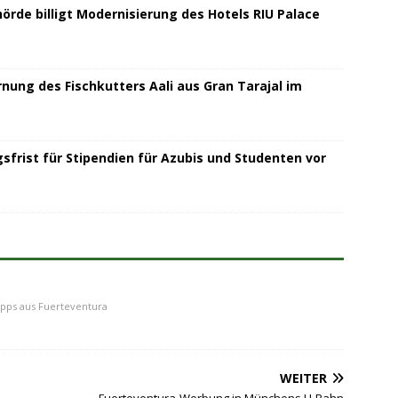
rde billigt Modernisierung des Hotels RIU Palace
rnung des Fischkutters Aali aus Gran Tarajal im
sfrist für Stipendien für Azubis und Studenten vor
ipps aus Fuerteventura
WEITER
Fuerteventura-Werbung in Münchens U-Bahn