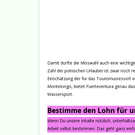
Damit dürfte die Misswahl auch eine wichti
Zahl der polnischen Urlauber ist zwar noch 
Einschätzung der für das Tourismusressort ve
Montelongo, bietet Fuerteventura genau das
Wassersport.
Bestimme den Lohn für un
Wenn Du unsere Inhalte nützlich, unterhalts
Arbeit selbst bestimmen. Das geht ganz einfa