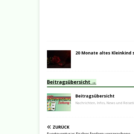
20 Monate altes Kleinkind 
Beitragsübersicht
Beitragsübersicht
Nachrichten, Infos, News und Reiset
ZURÜCK
Fuerteventuras Fischer fordern versprochene