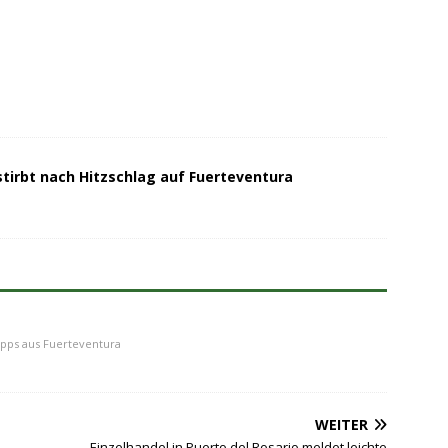
stirbt nach Hitzschlag auf Fuerteventura
ipps aus Fuerteventura
WEITER
Einzelhandel in Puerto del Rosario meldet leichte