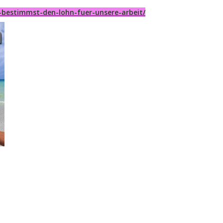
-bestimmst-den-lohn-fuer-unsere-arbeit/