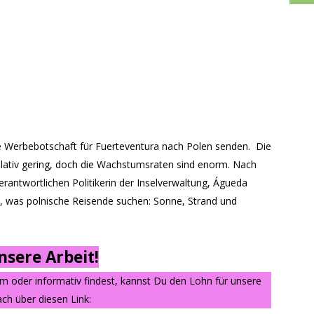
ge Werbebotschaft für Fuerteventura nach Polen senden. Die
relativ gering, doch die Wachstumsraten sind enorm. Nach
rantwortlichen Politikerin der Inselverwaltung, Águeda
, was polnische Reisende suchen: Sonne, Strand und
sere Arbeit!
am oder informativ findest, kannst Du den Lohn für unsere
ch über diesen Link: