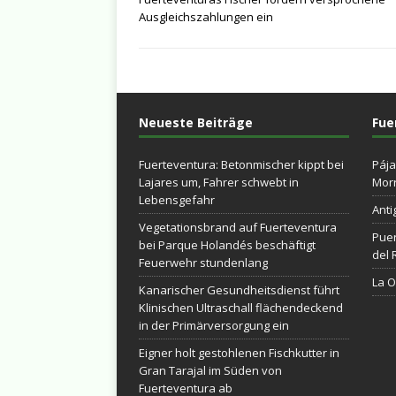
Ausgleichszahlungen ein
Neueste Beiträge
Fue
Fuerteventura: Betonmischer kippt bei
Pája
Lajares um, Fahrer schwebt in
Morr
Lebensgefahr
Anti
Vegetationsbrand auf Fuerteventura
Puer
bei Parque Holandés beschäftigt
del 
Feuerwehr stundenlang
La Ol
Kanarischer Gesundheitsdienst führt
Klinischen Ultraschall flächendeckend
in der Primärversorgung ein
Eigner holt gestohlenen Fischkutter in
Gran Tarajal im Süden von
Fuerteventura ab