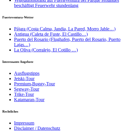
Vegetationsbrand auf Fuerteventura bei Parque Holandés
beschäftigt Feuerwehr stundenlang
Fuerteventura-Wetter
Pájara (Costa Calma, Jandia, La Pared, Morro Jable…)
Antigua (Caleta de Fuste, El Castillo…)
Puerto del Rosario (Flughafen, Puerto del Rosario, Puerto
Lajas…)
La Oliva (Corralejo, El Cotillo …)
Interessante Angebote
Ausflugstipps
Jetski-Tour
Premium-Buggy-Tour
Segway-Tour
Trike-Tour
Katamaran-Tour
Rechtliches
Impressum
Disclaimer / Datenschutz