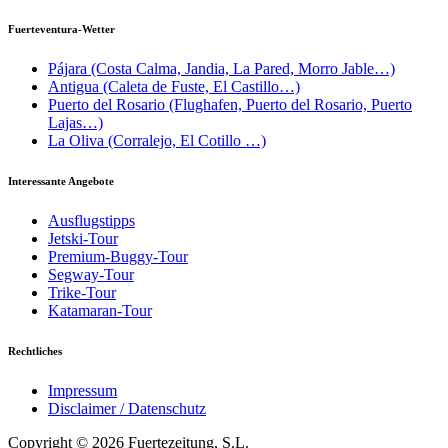
Fuerteventura-Wetter
Pájara (Costa Calma, Jandia, La Pared, Morro Jable…)
Antigua (Caleta de Fuste, El Castillo…)
Puerto del Rosario (Flughafen, Puerto del Rosario, Puerto
Lajas…)
La Oliva (Corralejo, El Cotillo …)
Interessante Angebote
Ausflugstipps
Jetski-Tour
Premium-Buggy-Tour
Segway-Tour
Trike-Tour
Katamaran-Tour
Rechtliches
Impressum
Disclaimer / Datenschutz
Copyright © 2026 Fuertezeitung, S.L.