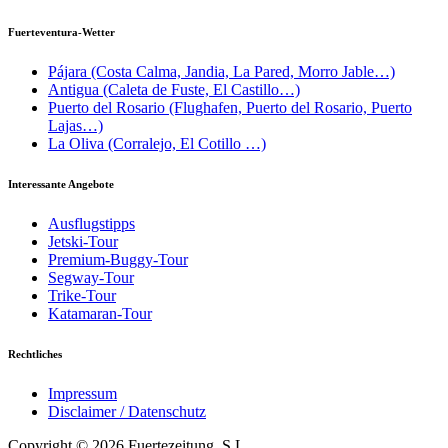
Fuerteventura-Wetter
Pájara (Costa Calma, Jandia, La Pared, Morro Jable…)
Antigua (Caleta de Fuste, El Castillo…)
Puerto del Rosario (Flughafen, Puerto del Rosario, Puerto
Lajas…)
La Oliva (Corralejo, El Cotillo …)
Interessante Angebote
Ausflugstipps
Jetski-Tour
Premium-Buggy-Tour
Segway-Tour
Trike-Tour
Katamaran-Tour
Rechtliches
Impressum
Disclaimer / Datenschutz
Copyright © 2026 Fuertezeitung, S.L.