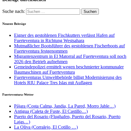
Suche nach:
Neueste Beiträge
Eigner des gestohlenen Fischkutters verlässt Hafen auf
Fuerteventura in Richtung Westsahara
Mutmaßlicher Bootsführer des gestohlenen Fischerboots auf
Fuerteventura festgenommen
Migrantenzentrum in El Matorral auf Fuerteventura soll noch
2026 den Betrieb aufnehmen
Gemeindepolizei ermittelt wegen beschmierter kommunaler
Baumaschinen auf Fuerteventura
Fuerteventuras Umweltbehörde billigt Modernisierung des
Hotels RIU Palace Tres Islas mit Auflagen
Fuerteventura-Wetter
Pájara (Costa Calma, Jandia, La Pared, Morro Jable…)
Antigua (Caleta de Fuste, El Castillo…)
Puerto del Rosario (Flughafen, Puerto del Rosario, Puerto
Lajas…)
La Oliva (Corralejo, El Cotillo …)