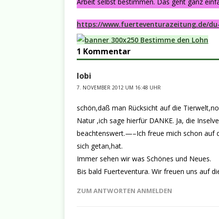
Arbeit selbst bestimmen. Das geht ganz einfa
https://www.fuerteventurazeitung.de/du
1 Kommentar
lobi
7. NOVEMBER 2012 UM 16:48 UHR
schön,daß man Rücksicht auf die Tierwelt,n
Natur ,ich sage hierfür DANKE. Ja, die Inselv
beachtenswert.—–Ich freue mich schon auf d
sich getan,hat.
Immer sehen wir was Schönes und Neues.
Bis bald Fuerteventura. Wir freuen uns auf die
ZUM ANTWORTEN ANMELDEN