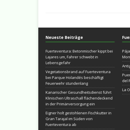
Neueste Beiträge
Fue
Fuerteventura: Betonmischer kippt bei
Pája
Lajares um, Fahrer schwebt in
Morr
Lebensgefahr
Anti
Vegetationsbrand auf Fuerteventura
Puer
bei Parque Holandés beschäftigt
del 
Feuerwehr stundenlang
La Ol
Kanarischer Gesundheitsdienst führt
Klinischen Ultraschall flächendeckend
in der Primärversorgung ein
Eigner holt gestohlenen Fischkutter in
Gran Tarajal im Süden von
Fuerteventura ab