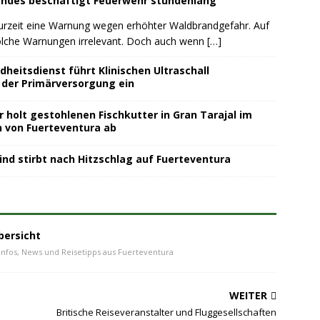
andés beschäftigt Feuerwehr stundenlang
zurzeit eine Warnung wegen erhöhter Waldbrandgefahr. Auf
solche Warnungen irrelevant. Doch auch wenn
[…]
heitsdienst führt Klinischen Ultraschall
 der Primärversorgung ein
r holt gestohlenen Fischkutter in Gran Tarajal im
 von Fuerteventura ab
ind stirbt nach Hitzschlag auf Fuerteventura
bersicht
Infos, News und Reisetipps aus Fuerteventura
WEITER
Britische Reiseveranstalter und Fluggesellschaften