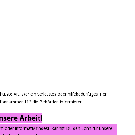
tzte Art. Wer ein verletztes oder hilfebedürftiges Tier
elefonnummer 112 die Behörden informieren.
sere Arbeit!
am oder informativ findest, kannst Du den Lohn für unsere