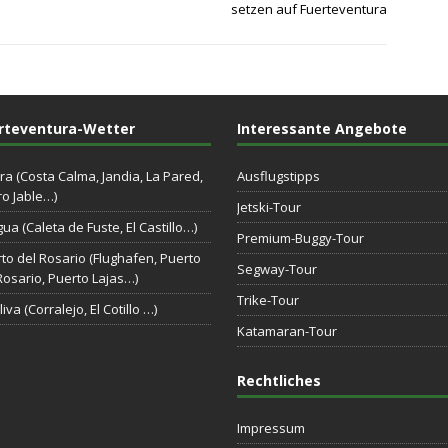
setzen auf Fuerteventura
rteventura-Wetter
Interessante Angebote
ra (Costa Calma, Jandia, La Pared,
Ausflugstipps
o Jable…)
Jetski-Tour
gua (Caleta de Fuste, El Castillo…)
Premium-Buggy-Tour
to del Rosario (Flughafen, Puerto
Segway-Tour
Rosario, Puerto Lajas…)
Trike-Tour
iva (Corralejo, El Cotillo …)
Katamaran-Tour
Rechtliches
Impressum