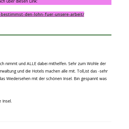
ch über diesen Link:
-bestimmst-den-lohn-fuer-unsere-arbeit/
och nimmt und ALLE dabei mithelfen. Sehr zum Wohle der
erwaltung und die Hotels machen alle mit. Toll,ist das -sehr
as Wiedersehen mit der schönen Insel. Bin gespannt was
 Insel.