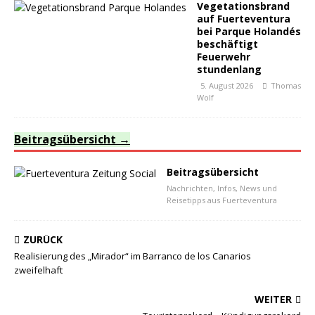
Vegetationsbrand
auf Fuerteventura
bei Parque Holandés
beschäftigt
Feuerwehr
stundenlang
5. August 2026
Thomas
Wolf
Beitragsübersicht
Beitragsübersicht
Nachrichten, Infos, News und
Reisetipps aus Fuerteventura
ZURÜCK
Realisierung des „Mirador“ im Barranco de los Canarios
zweifelhaft
WEITER