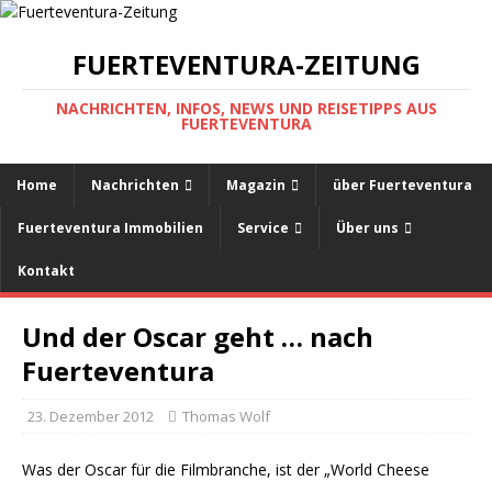
FUERTEVENTURA-ZEITUNG
NACHRICHTEN, INFOS, NEWS UND REISETIPPS AUS
FUERTEVENTURA
Home
Nachrichten
Magazin
über Fuerteventura
Fuerteventura Immobilien
Service
Über uns
Kontakt
Und der Oscar geht … nach
Fuerteventura
23. Dezember 2012
Thomas Wolf
Was der Oscar für die Filmbranche, ist der „World Cheese