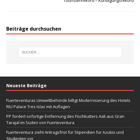
Touristenrekord – Kündigungsrekord
Beiträge durchsuchen
Neueste Beiträge
Fuerteventuras Umweltbehörde billigt Modernisierung des Hotels
RIU Palace Tres Islas mit Auflagen
PP fordert sofortige Entfernung des Fischkutters Aali aus Gran
Tarajal im Süden von Fuerteventura
Fuerteventura zieht Antragsfrist für Stipendien für Azubis und
Studenten vor