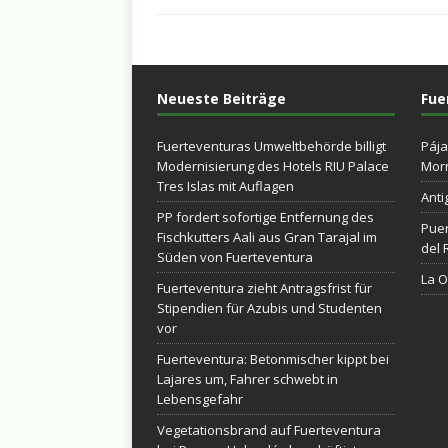
Neueste Beiträge
Fue
Fuerteventuras Umweltbehörde billigt
Pája
Modernisierung des Hotels RIU Palace
Morr
Tres Islas mit Auflagen
Anti
PP fordert sofortige Entfernung des
Puer
Fischkutters Aali aus Gran Tarajal im
del 
Süden von Fuerteventura
La Ol
Fuerteventura zieht Antragsfrist für
Stipendien für Azubis und Studenten
vor
Fuerteventura: Betonmischer kippt bei
Lajares um, Fahrer schwebt in
Lebensgefahr
Vegetationsbrand auf Fuerteventura