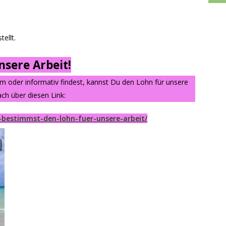
ellt.
sere Arbeit!
am oder informativ findest, kannst Du den Lohn für unsere
ch über diesen Link:
-bestimmst-den-lohn-fuer-unsere-arbeit/