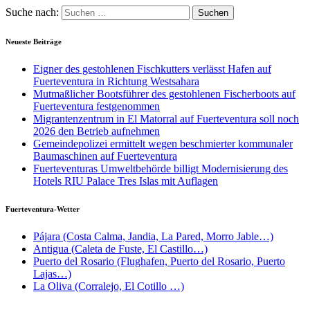
Suche nach:
Neueste Beiträge
Eigner des gestohlenen Fischkutters verlässt Hafen auf
Fuerteventura in Richtung Westsahara
Mutmaßlicher Bootsführer des gestohlenen Fischerboots auf
Fuerteventura festgenommen
Migrantenzentrum in El Matorral auf Fuerteventura soll noch
2026 den Betrieb aufnehmen
Gemeindepolizei ermittelt wegen beschmierter kommunaler
Baumaschinen auf Fuerteventura
Fuerteventuras Umweltbehörde billigt Modernisierung des
Hotels RIU Palace Tres Islas mit Auflagen
Fuerteventura-Wetter
Pájara (Costa Calma, Jandia, La Pared, Morro Jable…)
Antigua (Caleta de Fuste, El Castillo…)
Puerto del Rosario (Flughafen, Puerto del Rosario, Puerto
Lajas…)
La Oliva (Corralejo, El Cotillo …)