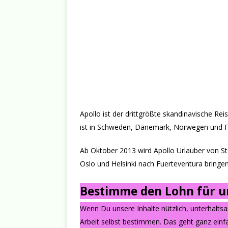
Apollo ist der drittgrößte skandinavische Re
ist in Schweden, Dänemark, Norwegen und Fi
Ab Oktober 2013 wird Apollo Urlauber von S
Oslo und Helsinki nach Fuerteventura bringen
Bestimme den Lohn für un
Wenn Du unsere Inhalte nützlich, unterhalts
Arbeit selbst bestimmen. Das geht ganz einfa