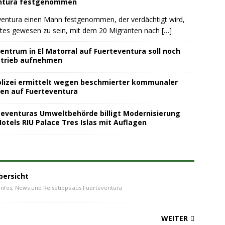
ntura festgenommen
eventura einen Mann festgenommen, der verdächtigt wird,
otes gewesen zu sein, mit dem 20 Migranten nach
[…]
ntrum in El Matorral auf Fuerteventura soll noch
etrieb aufnehmen
lizei ermittelt wegen beschmierter kommunaler
en auf Fuerteventura
teventuras Umweltbehörde billigt Modernisierung
otels RIU Palace Tres Islas mit Auflagen
bersicht
Infos, News und Reisetipps aus Fuerteventura
WEITER