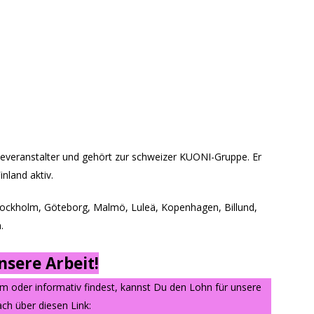
iseveranstalter und gehört zur schweizer KUONI-Gruppe. Er
nland aktiv.
tockholm, Göteborg, Malmö, Luleä, Kopenhagen, Billund,
.
sere Arbeit!
am oder informativ findest, kannst Du den Lohn für unsere
ch über diesen Link: