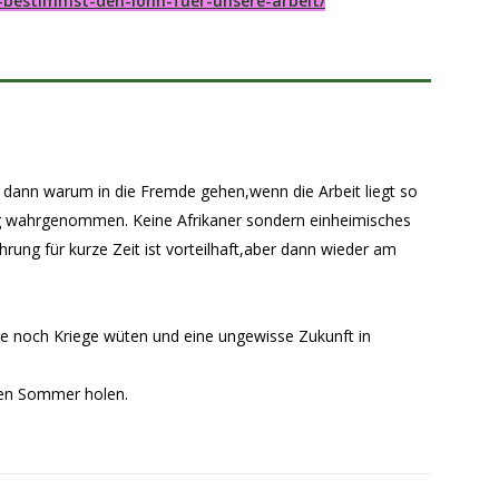
-bestimmst-den-lohn-fuer-unsere-arbeit/
es dann warum in die Fremde gehen,wenn die Arbeit liegt so
g wahrgenommen. Keine Afrikaner sondern einheimisches
rung für kurze Zeit ist vorteilhaft,aber dann wieder am
ge noch Kriege wüten und eine ungewisse Zukunft in
den Sommer holen.