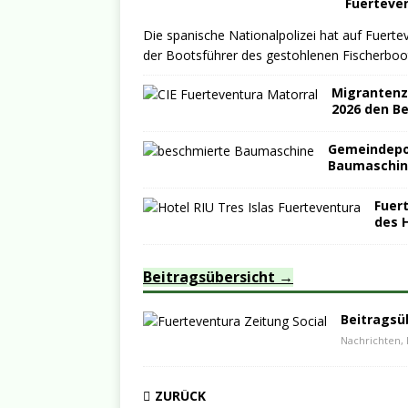
Fuerteve
Die spanische Nationalpolizei hat auf Fuert
der Bootsführer des gestohlenen Fischerbo
Migrantenze
2026 den B
Gemeindepo
Baumaschin
Fuer
des H
Beitragsübersicht
Beitragsü
Nachrichten, 
ZURÜCK