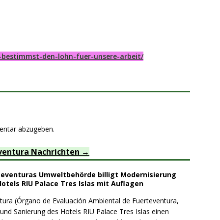
-bestimmst-den-lohn-fuer-unsere-arbeit/
entar abzugeben.
ventura Nachrichten
teventuras Umweltbehörde billigt Modernisierung
otels RIU Palace Tres Islas mit Auflagen
ra (Órgano de Evaluación Ambiental de Fuerteventura,
 und Sanierung des Hotels RIU Palace Tres Islas einen