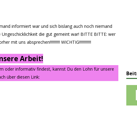
emand informiert war und sich bislang auch noch niemand
ne Ungeschicklichkeit die gut gemeint war! BITTE BITTE: wer
r mit uns absprechen!!!!!!!!!!! WICHTIG!!!!!!!!!!!!!
sere Arbeit!
am oder informativ findest, kannst Du den Lohn für unsere
Beit
ch über diesen Link: