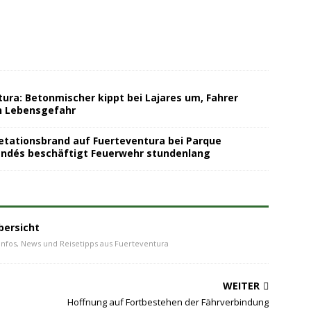
ura: Betonmischer kippt bei Lajares um, Fahrer
n Lebensgefahr
etationsbrand auf Fuerteventura bei Parque
andés beschäftigt Feuerwehr stundenlang
bersicht
Infos, News und Reisetipps aus Fuerteventura
WEITER
Hoffnung auf Fortbestehen der Fährverbindung