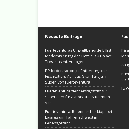
Neueste Beiträge
Fue
Fuerteventuras Umweltbehörde billigt
Pája
Modernisierung des Hotels RIU Palace
Morr
Tres Islas mit Auflagen
Anti
PP fordert sofortige Entfernung des
Puer
Fischkutters Aali aus Gran Tarajal im
del 
Süden von Fuerteventura
La Ol
Fuerteventura zieht Antragsfrist für
Stipendien für Azubis und Studenten
vor
Fuerteventura: Betonmischer kippt bei
Lajares um, Fahrer schwebt in
Lebensgefahr