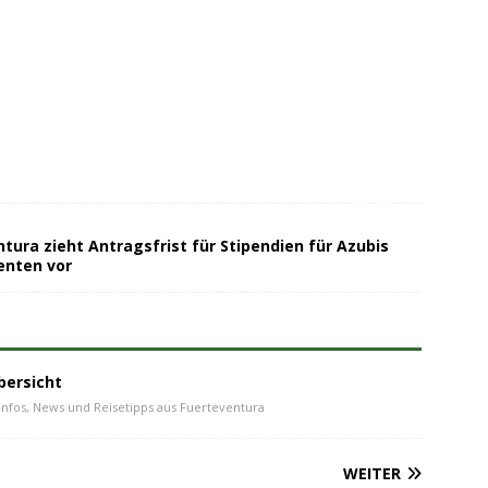
tura zieht Antragsfrist für Stipendien für Azubis
enten vor
bersicht
Infos, News und Reisetipps aus Fuerteventura
WEITER