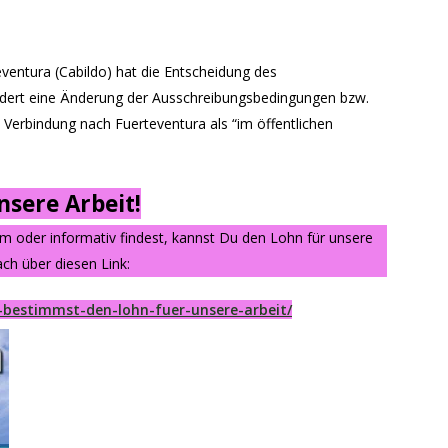
ventura (Cabildo) hat die Entscheidung des
fordert eine Änderung der Ausschreibungsbedingungen bzw.
 Verbindung nach Fuerteventura als “im öffentlichen
sere Arbeit!
am oder informativ findest, kannst Du den Lohn für unsere
ch über diesen Link:
-bestimmst-den-lohn-fuer-unsere-arbeit/