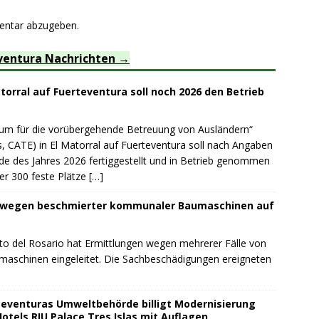
entar abzugeben.
ventura Nachrichten
orral auf Fuerteventura soll noch 2026 den Betrieb
rum für die vorübergehende Betreuung von Ausländern“
, CATE) in El Matorral auf Fuerteventura soll nach Angaben
de des Jahres 2026 fertiggestellt und in Betrieb genommen
er 300 feste Plätze
[…]
t wegen beschmierter kommunaler Baumaschinen auf
to del Rosario hat Ermittlungen wegen mehrerer Fälle von
schinen eingeleitet. Die Sachbeschädigungen ereigneten
teventuras Umweltbehörde billigt Modernisierung
otels RIU Palace Tres Islas mit Auflagen