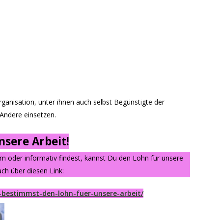
 Organisation, unter ihnen auch selbst Begünstigte der
r Andere einsetzen.
sere Arbeit!
am oder informativ findest, kannst Du den Lohn für unsere
ch über diesen Link:
-bestimmst-den-lohn-fuer-unsere-arbeit/