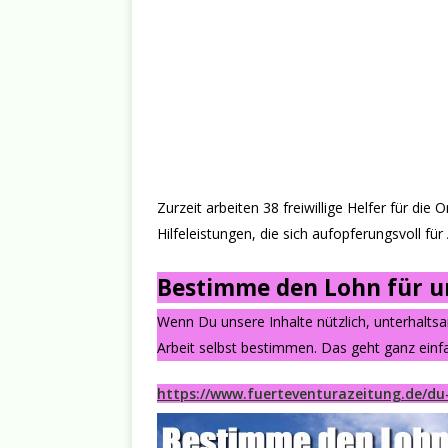
Zurzeit arbeiten 38 freiwillige Helfer für die
Hilfeleistungen, die sich aufopferungsvoll fü
Bestimme den Lohn für un
Wenn Du unsere Inhalte nützlich, unterhalts
Arbeit selbst bestimmen. Das geht ganz einfa
https://www.fuerteventurazeitung.de/du