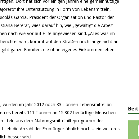
rftigen. Dort hat sich vor einigen Jahren eine gemeinnützige
Majorero“ ihre Unterstützung in Form von Lebensmitteln,
icolás García, Präsident der Organisation und Pastor der
tiana Berera“, wies darauf hin, wie „gewaltig“ die Arbeit
schen nach wie vor auf Hilfe angewiesen sind. „Alles was im
 berichtet wird, kommt auf den Straßen noch lange nicht an.
s gibt ganze Familien, die ohne eigenes Einkommen leben
t, wurden im Jahr 2012 noch 83 Tonnen Lebensmittel an
Beit
waren es bereits 111 Tonnen an 15.802 bedürftige Menschen.
mitteln aus dem Nahrungsmittelhilfeprogramm der
blieb die Anzahl der Empfänger ähnlich hoch – ein weiteres
lich besser wird.