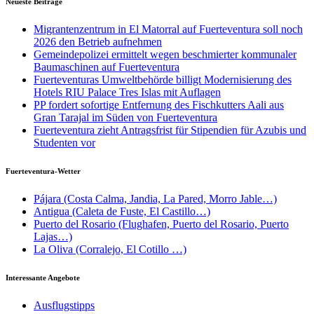
Neueste Beiträge
Migrantenzentrum in El Matorral auf Fuerteventura soll noch
2026 den Betrieb aufnehmen
Gemeindepolizei ermittelt wegen beschmierter kommunaler
Baumaschinen auf Fuerteventura
Fuerteventuras Umweltbehörde billigt Modernisierung des
Hotels RIU Palace Tres Islas mit Auflagen
PP fordert sofortige Entfernung des Fischkutters Aali aus
Gran Tarajal im Süden von Fuerteventura
Fuerteventura zieht Antragsfrist für Stipendien für Azubis und
Studenten vor
Fuerteventura-Wetter
Pájara (Costa Calma, Jandia, La Pared, Morro Jable…)
Antigua (Caleta de Fuste, El Castillo…)
Puerto del Rosario (Flughafen, Puerto del Rosario, Puerto
Lajas…)
La Oliva (Corralejo, El Cotillo …)
Interessante Angebote
Ausflugstipps