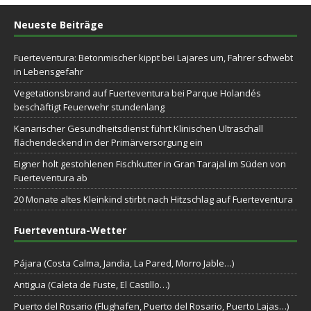
Neueste Beiträge
Fuerteventura: Betonmischer kippt bei Lajares um, Fahrer schwebt
in Lebensgefahr
Vegetationsbrand auf Fuerteventura bei Parque Holandés
beschäftigt Feuerwehr stundenlang
Kanarischer Gesundheitsdienst führt Klinischen Ultraschall
flächendeckend in der Primärversorgung ein
Eigner holt gestohlenen Fischkutter in Gran Tarajal im Süden von
Fuerteventura ab
20 Monate altes Kleinkind stirbt nach Hitzschlag auf Fuerteventura
Fuerteventura-Wetter
Pájara (Costa Calma, Jandia, La Pared, Morro Jable…)
Antigua (Caleta de Fuste, El Castillo…)
Puerto del Rosario (Flughafen, Puerto del Rosario, Puerto Lajas…)