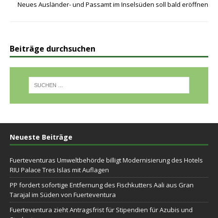
Neues Ausländer- und Passamt im Inselsüden soll bald eröffnen
Beiträge durchsuchen
Neueste Beiträge
Fuerteventuras Umweltbehörde billigt Modernisierung des Hotels
RIU Palace Tres Islas mit Auflagen
PP fordert sofortige Entfernung des Fischkutters Aali aus Gran
Tarajal im Süden von Fuerteventura
Fuerteventura zieht Antragsfrist für Stipendien für Azubis und