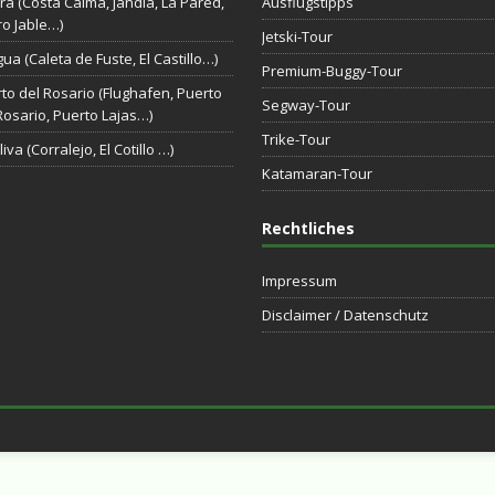
ra (Costa Calma, Jandia, La Pared,
Ausflugstipps
o Jable…)
Jetski-Tour
gua (Caleta de Fuste, El Castillo…)
Premium-Buggy-Tour
to del Rosario (Flughafen, Puerto
Segway-Tour
Rosario, Puerto Lajas…)
Trike-Tour
iva (Corralejo, El Cotillo …)
Katamaran-Tour
Rechtliches
Impressum
Disclaimer / Datenschutz