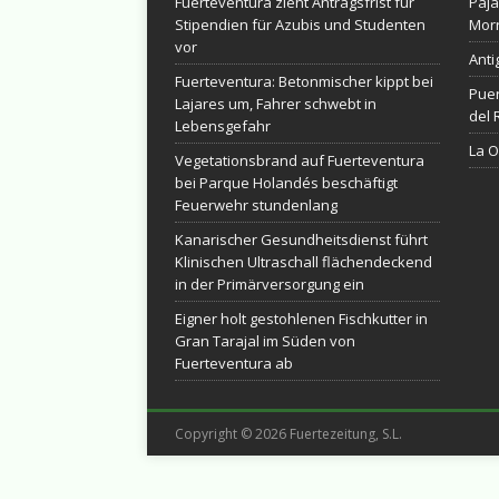
Fuerteventura zieht Antragsfrist für
Pája
Stipendien für Azubis und Studenten
Morr
vor
Anti
Fuerteventura: Betonmischer kippt bei
Puer
Lajares um, Fahrer schwebt in
del 
Lebensgefahr
La Ol
Vegetationsbrand auf Fuerteventura
bei Parque Holandés beschäftigt
Feuerwehr stundenlang
Kanarischer Gesundheitsdienst führt
Klinischen Ultraschall flächendeckend
in der Primärversorgung ein
Eigner holt gestohlenen Fischkutter in
Gran Tarajal im Süden von
Fuerteventura ab
Copyright © 2026 Fuertezeitung, S.L.