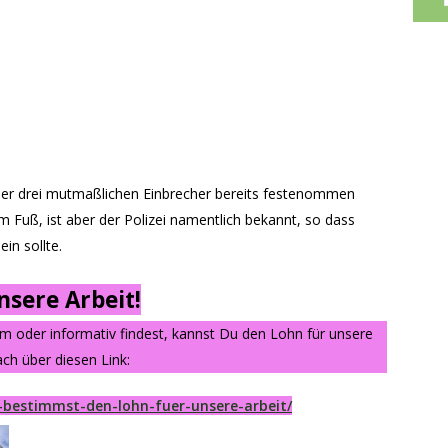
der drei mutmaßlichen Einbrecher bereits festenommen
m Fuß, ist aber der Polizei namentlich bekannt, so dass
in sollte.
sere Arbeit!
am oder informativ findest, kannst Du den Lohn für unsere
ch über diesen Link:
-bestimmst-den-lohn-fuer-unsere-arbeit/