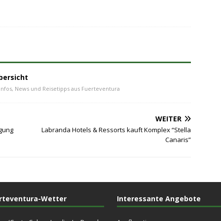
bersicht
Infos, News und Reisetipps aus Fuerteventura
WEITER
gung
Labranda Hotels & Ressorts kauft Komplex “Stella
Canaris”
rteventura-Wetter
Interessante Angebote