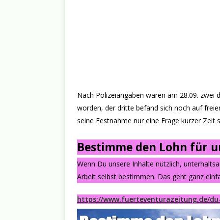
Nach Polizeiangaben waren am 28.09. zwei 
worden, der dritte befand sich noch auf freie
seine Festnahme nur eine Frage kurzer Zeit se
Bestimme den Lohn für un
Wenn Du unsere Inhalte nützlich, unterhalts
Arbeit selbst bestimmen. Das geht ganz einfa
https://www.fuerteventurazeitung.de/du