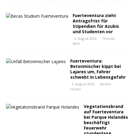
Fuerteventura zieht
Antragsfrist für
Stipendien für Azubis
und Studenten vor
6. August 2026
Thomas
Wolf
Fuerteventura:
Betonmischer kippt bei
Lajares um, Fahrer
schwebt in Lebensgefahr
5. August 2026
Sandra
Huster
Vegetationsbrand
auf Fuerteventura
bei Parque Holandés
beschäftigt
Feuerwehr
stundenlang