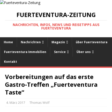
FUERTEVENTURA-ZEITUNG
NACHRICHTEN, INFOS, NEWS UND REISETIPPS AUS
FUERTEVENTURA
Home
Nachrichten
Magazin
über Fuerteventura
Fuerteventura Immobilien
Service
Über uns
Kontakt
Vorbereitungen auf das erste
Gastro-Treffen „Fuerteventura
Taste“
4. März 2017
Thomas Wolf