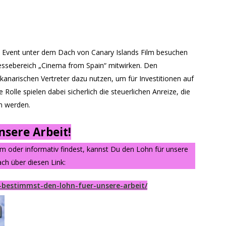
 Event unter dem Dach von Canary Islands Film besuchen
Messebereich „Cinema from Spain“ mitwirken. Den
anarischen Vertreter dazu nutzen, um für Investitionen auf
Rolle spielen dabei sicherlich die steuerlichen Anreize, die
n werden.
sere Arbeit!
am oder informativ findest, kannst Du den Lohn für unsere
ch über diesen Link:
-bestimmst-den-lohn-fuer-unsere-arbeit/