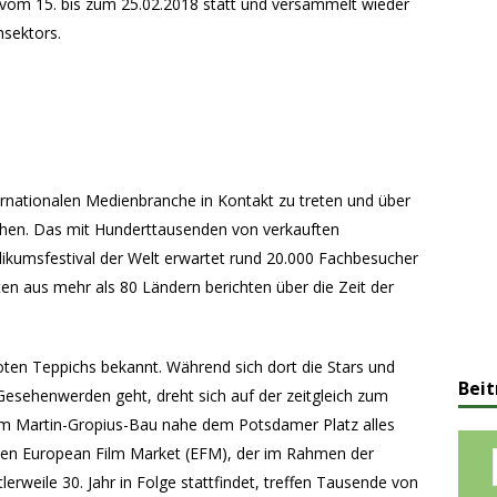
t vom 15. bis zum 25.02.2018 statt und versammelt wieder
hsektors.
ternationalen Medienbranche in Kontakt zu treten und über
echen. Das mit Hunderttausenden von verkauften
likumsfestival der Welt erwartet rund 20.000 Fachbesucher
en aus mehr als 80 Ländern berichten über die Zeit der
 Roten Teppichs bekannt. Während sich dort die Stars und
Beit
esehenwerden geht, dreht sich auf der zeitgleich zum
im Martin-Gropius-Bau nahe dem Potsdamer Platz alles
ten European Film Market (EFM), der im Rahmen der
lerweile 30. Jahr in Folge stattfindet, treffen Tausende von