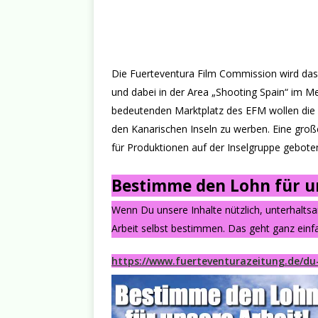
Die Fuerteventura Film Commission wird das
und dabei in der Area „Shooting Spain“ im 
bedeutenden Marktplatz des EFM wollen die k
den Kanarischen Inseln zu werben. Eine große 
für Produktionen auf der Inselgruppe gebote
Bestimme den Lohn für un
Wenn Du unsere Inhalte nützlich, unterhalts
Arbeit selbst bestimmen. Das geht ganz einfa
https://www.fuerteventurazeitung.de/du