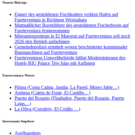
Neueste Beiträge
Eigner des gestohlenen Fischkutters verlässt Hafen auf
Fuerteventura in Richtung Westsahara
Mutmaßlicher Bootsführer des gestohlenen Fischerboots auf
Fuerteventura festgenommen
Migrantenzentrum in El Matorral auf Fuerteventura soll noch
2026 den Betrieb aufnehmen
Gemeindepolizei ermittelt wegen beschmierter kommunaler
Baumaschinen auf Fuerteventura
Fuerteventuras Umweltbehörde billigt Modernisierung des
Hotels RIU Palace Tres Islas mit Auflagen
Fuerteventura-Wetter
Pájara (Costa Calma, Jandia, La Pared, Morro Jable…)
Antigua (Caleta de Fuste, El Castillo…)
Puerto del Rosario (Flughafen, Puerto del Rosario, Puerto
Lajas…)
La Oliva (Corralejo, El Cotillo …)
Interessante Angebote
Ausflugstipps