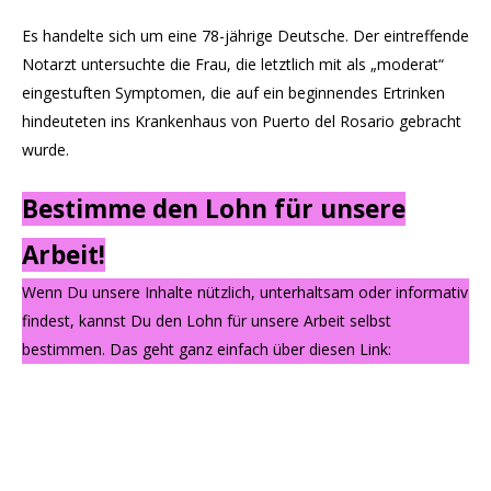
Es handelte sich um eine 78-jährige Deutsche. Der eintreffende
Notarzt untersuchte die Frau, die letztlich mit als „moderat“
eingestuften Symptomen, die auf ein beginnendes Ertrinken
hindeuteten ins Krankenhaus von Puerto del Rosario gebracht
wurde.
Bestimme den Lohn für unsere
Arbeit!
Wenn Du unsere Inhalte nützlich, unterhaltsam oder informativ
findest, kannst Du den Lohn für unsere Arbeit selbst
bestimmen. Das geht ganz einfach über diesen Link: