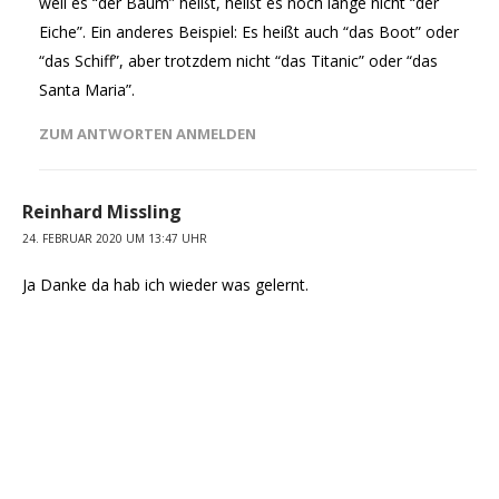
weil es “der Baum” heißt, heißt es noch lange nicht “der
Eiche”. Ein anderes Beispiel: Es heißt auch “das Boot” oder
“das Schiff”, aber trotzdem nicht “das Titanic” oder “das
Santa Maria”.
ZUM ANTWORTEN ANMELDEN
Reinhard Missling
24. FEBRUAR 2020 UM 13:47 UHR
Ja Danke da hab ich wieder was gelernt.