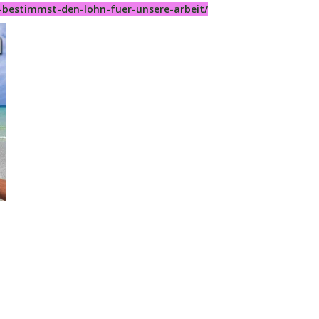
-bestimmst-den-lohn-fuer-unsere-arbeit/