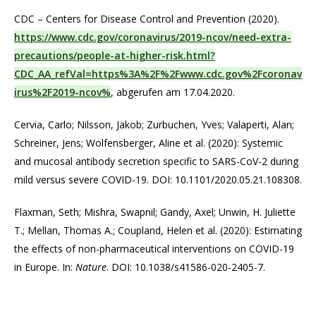
CDC – Centers for Disease Control and Prevention (2020).
https://www.cdc.gov/coronavirus/2019-ncov/need-extra-
precautions/people-at-higher-risk.html?
CDC_AA_refVal=https%3A%2F%2Fwww.cdc.gov%2Fcoronav
irus%2F2019-ncov%
, abgerufen am 17.04.2020.
Cervia, Carlo; Nilsson, Jakob; Zurbuchen, Yves; Valaperti, Alan;
Schreiner, Jens; Wolfensberger, Aline et al. (2020): Systemic
and mucosal antibody secretion specific to SARS-CoV-2 during
mild versus severe COVID-19. DOI: 10.1101/2020.05.21.108308.
Flaxman, Seth; Mishra, Swapnil; Gandy, Axel; Unwin, H. Juliette
T.; Mellan, Thomas A.; Coupland, Helen et al. (2020): Estimating
the effects of non-pharmaceutical interventions on COVID-19
in Europe. In:
Nature
. DOI: 10.1038/s41586-020-2405-7.