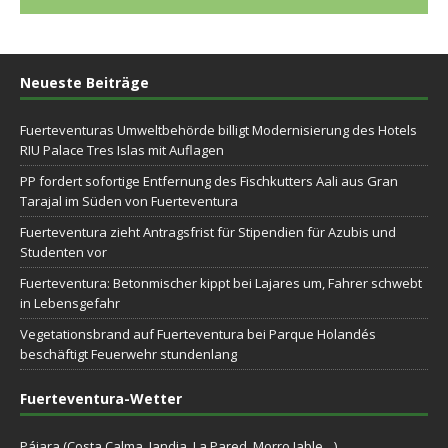
Neueste Beiträge
Fuerteventuras Umweltbehörde billigt Modernisierung des Hotels
RIU Palace Tres Islas mit Auflagen
PP fordert sofortige Entfernung des Fischkutters Aali aus Gran
Tarajal im Süden von Fuerteventura
Fuerteventura zieht Antragsfrist für Stipendien für Azubis und
Studenten vor
Fuerteventura: Betonmischer kippt bei Lajares um, Fahrer schwebt
in Lebensgefahr
Vegetationsbrand auf Fuerteventura bei Parque Holandés
beschäftigt Feuerwehr stundenlang
Fuerteventura-Wetter
Pájara (Costa Calma, Jandia, La Pared, Morro Jable…)