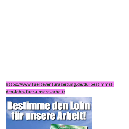
https://www.fuerteventurazeitung.de/du-bestimmst-
den-lohn-fuer-unsere-arbeit/