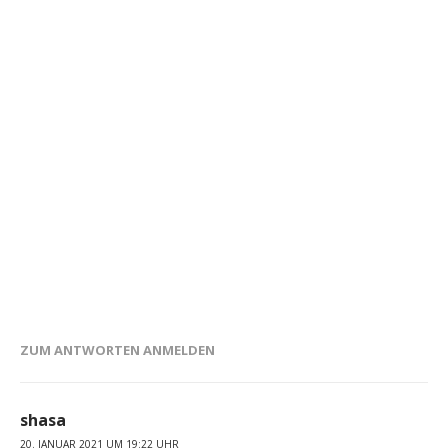
ZUM ANTWORTEN ANMELDEN
shasa
20. JANUAR 2021 UM 19:22 UHR