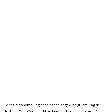
Sechs autonome Regionen haben angekündigt, am Tag der
Heiligen Drei Könige nicht zu impfen. Extremadura, Aragón, La