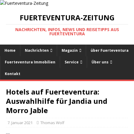
FUERTEVENTURA-ZEITUNG
NACHRICHTEN, INFOS, NEWS UND REISETIPPS AUS
FUERTEVENTURA
Home
Nachrichten
Magazin
über Fuerteventura
Fuerteventura Immobilien
Service
Über uns
Kontakt
Hotels auf Fuerteventura:
Auswahlhilfe für Jandia und
Morro Jable
7. Januar 2021
Thomas Wolf