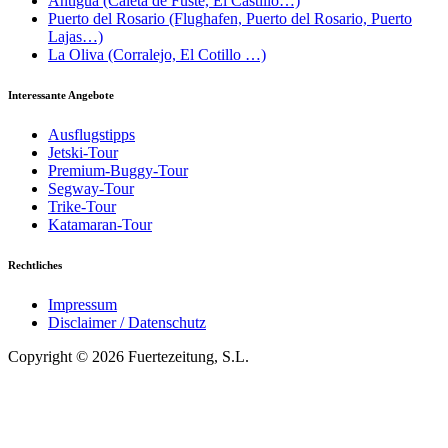
Antigua (Caleta de Fuste, El Castillo…)
Puerto del Rosario (Flughafen, Puerto del Rosario, Puerto
Lajas…)
La Oliva (Corralejo, El Cotillo …)
Interessante Angebote
Ausflugstipps
Jetski-Tour
Premium-Buggy-Tour
Segway-Tour
Trike-Tour
Katamaran-Tour
Rechtliches
Impressum
Disclaimer / Datenschutz
Copyright © 2026 Fuertezeitung, S.L.