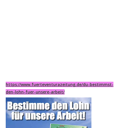
https://www.fuerteventurazeitung.de/du-bestimmst-
den-lohn-fuer-unsere-arbeit/